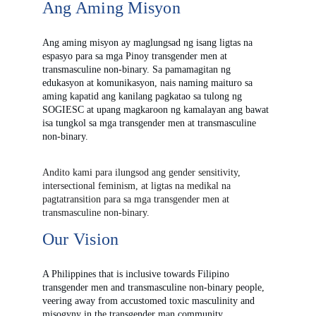
Ang Aming Misyon
Ang aming misyon ay maglungsad ng isang ligtas na 
espasyo para sa mga Pinoy transgender men at 
transmasculine non-binary. Sa pamamagitan ng 
edukasyon at komunikasyon, nais naming maituro sa 
aming kapatid ang kanilang pagkatao sa tulong ng 
SOGIESC at upang magkaroon ng kamalayan ang bawat 
isa tungkol sa mga transgender men at transmasculine 
non-binary.
Andito kami para ilungsod ang gender sensitivity, 
intersectional feminism, at ligtas na medikal na 
pagtatransition para sa mga transgender men at 
transmasculine non-binary.
Our Vision
A Philippines that is inclusive towards Filipino 
transgender men and transmasculine non-binary people, 
veering away from accustomed toxic masculinity and 
misogyny in the transgender man community.